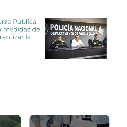
erza
Pública
n
medidas
de
rantizar
la