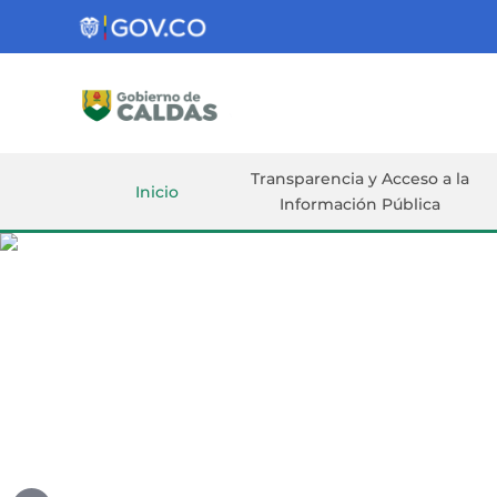
Gobernación
de
Caldas
Ir al Contenido Principal
ar
Transparencia y Acceso a la
Inicio
Información Pública