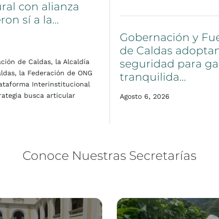
ural
con
alianza
eron
sí
a
la…
Gobernación
y
Fu
de
Caldas
adopta
seguridad
para
ga
ión de Caldas, la Alcaldía
aldas, la Federación de ONG
tranquilida…
taforma Interinstitucional
rategia busca articular
Agosto 6, 2026
Conoce
Nuestras
Secretarías