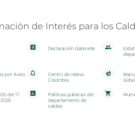
mación
de
Interés
para
los
Cal
Declaración Gabinete
Estat
depa
es por Aviso
Centro de relevo
Manu
Colombia
Gobe
005 del 17
Políticas públicas del
Munic
 2025
departamento de
caldas