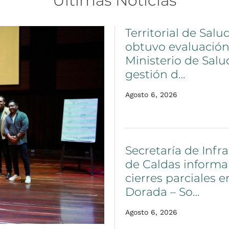
Últimas
Noticias
Territorial
de
Salu
obtuvo
evaluació
Ministerio
de
Salu
gestión
d…
Agosto 6, 2026
Secretaría
de
Infr
de
Caldas
informa
cierres
parciales
e
Dorada
–
So…
Agosto 6, 2026