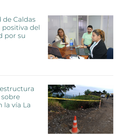
d
de
Caldas
n
positiva
del
d
por
su
aestructura
sobre
n
la
vía
La