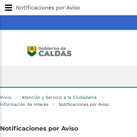
Gobernación
de
Caldas
Ir al Contenido Principal
Notificaciones por Aviso
ar
Inicio
>
Atención y Servicio a la Ciudadanía
>
Información de interés
>
Notificaciones por Aviso
Notificaciones
por
Aviso