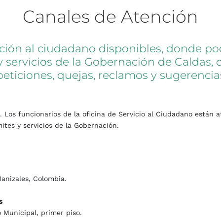
Canales
de
Atención
ción
al
ciudadano
disponibles,
donde
po
y
servicios
de
la
Gobernación
de
Caldas,
peticiones,
quejas,
reclamos
y
sugerencia
n. Los funcionarios de la oficina de Servicio al Ciudadano están
ites y servicios de la Gobernación.
Manizales, Colombia.
s
 Municipal, primer piso.