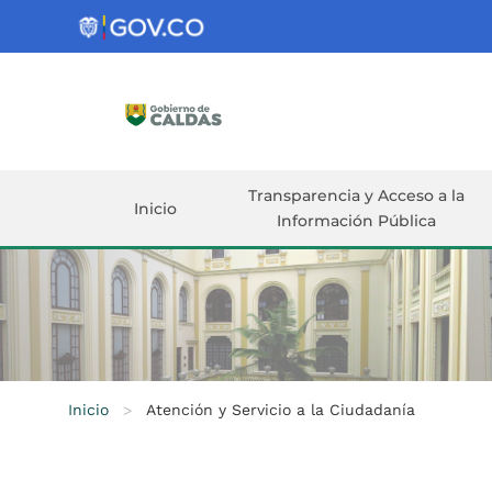
Gobernación
de
Caldas
Ir al Contenido Principal
ar
Transparencia y Acceso a la
Inicio
Información Pública
Inicio
>
Atención y Servicio a la Ciudadanía