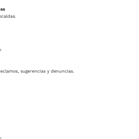
das
ocaldas.
m
 reclamos, sugerencias y denuncias.
m