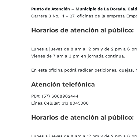
Punto de Atención – Municipio de La Dorada, Cal
Carrera 3 No. 11 – 27, oficinas de la empresa Emp
Horarios
de
atención
al
público:
Lunes a jueves de 8 am a 12 pm y de 2 pm a 6 p
Vienes de 7 am a 3 pm en jornada continua.
En esta oficina podrá radicar peticiones, quejas,
Atención
telefónica
PBX: (57) 6068982444
Línea Celular: 313 8045000
Horarios
de
atención
al
público:
Lunes a jueves de 8 am a 12 pm y de 2 pm a 6 p