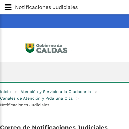
Gobernación
de
Caldas
Ir al Contenido Principal
Notificaciones Judiciales
ar
Inicio
>
Atención y Servicio a la Ciudadanía
>
Canales de Atención y Pida una Cita
>
Notificaciones Judiciales
Correo
de
Notificaciones
Judiciales