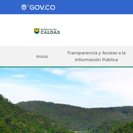
Gobernación
de
Caldas
Ir al Contenido Principal
ar
Transparencia y Acceso a la
Inicio
Información Pública