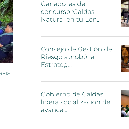
Ganadores
del
concurso
‘Caldas
Natural
en
tu
Len…
Consejo
de
Gestión
del
Riesgo
aprobó
la
Estrateg…
asia
Gobierno
de
Caldas
lidera
socialización
de
avance…