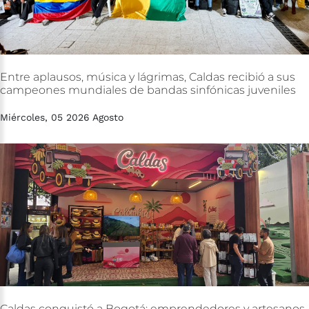
Entre
aplausos,
música
y
lágrimas,
Caldas
recibió
a
sus
campeones
mundiales
de
bandas
sinfónicas
juveniles
Miércoles, 05 2026 Agosto
Caldas
conquistó
a
Bogotá:
emprendedores
y
artesanos