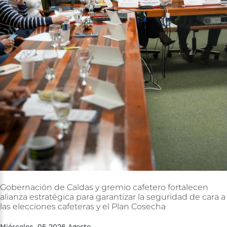
Gobernación
de
Caldas
y
gremio
cafetero
fortalecen
alianza
estratégica
para
garantizar
la
seguridad
de
cara
a
las
elecciones
cafeteras
y
el
Plan
Cosecha
Miércoles, 05 2026 Agosto