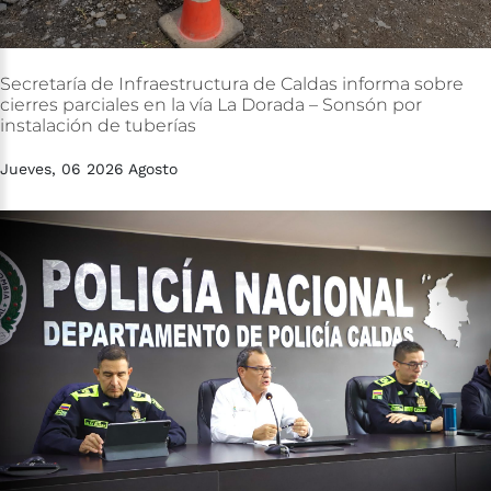
Secretaría
de
Infraestructura
de
Caldas
informa
sobre
cierres
parciales
en
la
vía
La
Dorada
–
Sonsón
por
instalación
de
tuberías
Jueves, 06 2026 Agosto