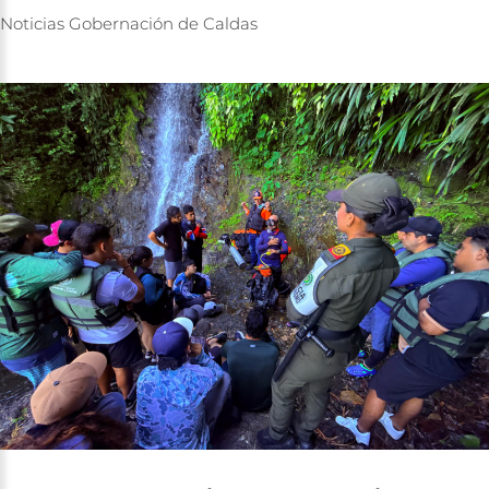
Noticias
Gobernación
de
Caldas