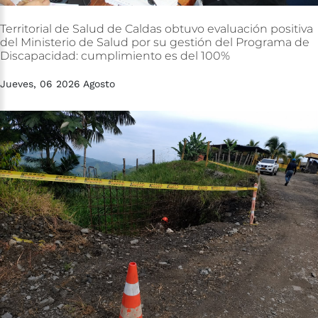
Territorial
de
Salud
de
Caldas
obtuvo
evaluación
positiva
del
Ministerio
de
Salud
por
su
gestión
del
Programa
de
Discapacidad:
cumplimiento
es
del
100%
Jueves, 06 2026 Agosto