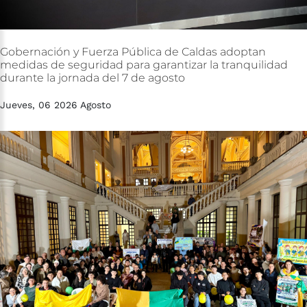
Gobernación
y
Fuerza
Pública
de
Caldas
adoptan
medidas
de
seguridad
para
garantizar
la
tranquilidad
durante
la
jornada
del
7
de
agosto
Jueves, 06 2026 Agosto