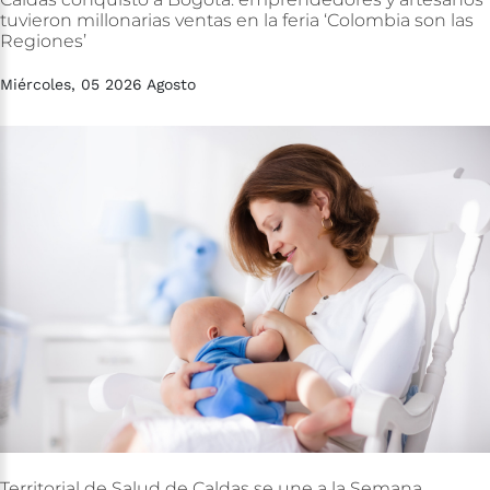
tuvieron
millonarias
ventas
en
la
feria
‘Colombia
son
las
Regiones’
Miércoles, 05 2026 Agosto
Territorial
de
Salud
de
Caldas
se
une
a
la
Semana