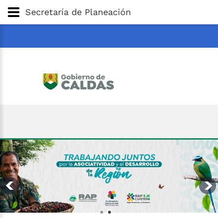
Gobernación
de
Caldas
Ir al Contenido Principal
Secretaría de Planeación
ar