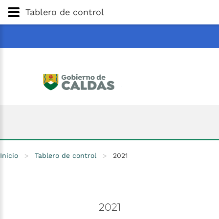
Gobernación
de
Caldas
Ir al Contenido Principal
Tablero de control
ar
Inicio
>
Tablero de control
>
2021
2021