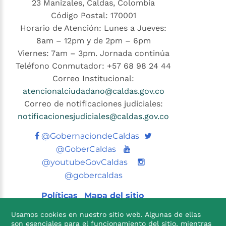
23 Manizales, Caldas, Colombia
Código Postal: 170001
Horario de Atención: Lunes a Jueves:
8am – 12pm y de 2pm – 6pm
Viernes: 7am – 3pm. Jornada continúa
Teléfono Conmutador: +57 68 98 24 44
Correo Institucional:
atencionalciudadano@caldas.gov.co
Correo de notificaciones judiciales:
notificacionesjudiciales@caldas.gov.co
Twitter
@GobernaciondeCaldas
Youtube
@GoberCaldas
@youtubeGovCaldas
@gobercaldas
Políticas
Mapa del sitio
Usamos cookies en nuestro sitio web. Algunas de ellas
son esenciales para el funcionamiento del sitio, mientras