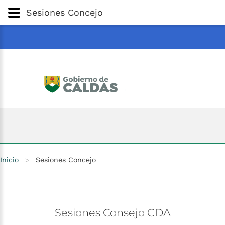
Gobernación
de
Caldas
Ir al Contenido Principal
Sesiones Concejo
ar
Inicio
>
Sesiones Concejo
Sesiones
Consejo
CDA