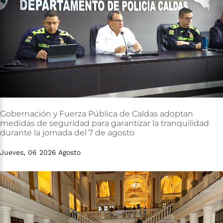
Gobernación
y
Fuerza
Pública
de
Caldas
adoptan
medidas
de
seguridad
para
garantizar
la
tranquilidad
durante
la
jornada
del
7
de
agosto
Jueves, 06 2026 Agosto