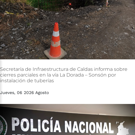
Secretaría
de
Infraestructura
de
Caldas
informa
sobre
cierres
parciales
en
la
vía
La
Dorada
–
Sonsón
por
instalación
de
tuberías
Jueves, 06 2026 Agosto