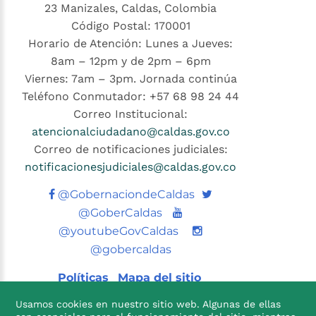
23 Manizales, Caldas, Colombia
Código Postal: 170001
Horario de Atención: Lunes a Jueves:
8am – 12pm y de 2pm – 6pm
Viernes: 7am – 3pm. Jornada continúa
Teléfono Conmutador: +57 68 98 24 44
Correo Institucional:
atencionalciudadano@caldas.gov.co
Correo de notificaciones judiciales:
notificacionesjudiciales@caldas.gov.co
Twitter
@GobernaciondeCaldas
Youtube
@GoberCaldas
@youtubeGovCaldas
@gobercaldas
Políticas
Mapa del sitio
Usamos cookies en nuestro sitio web. Algunas de ellas