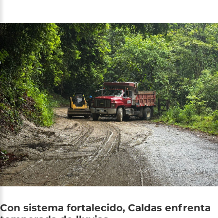
Con
sistema
fortalecido,
Caldas
enfrenta