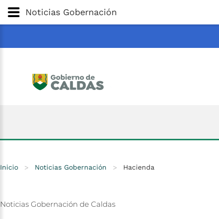
Gobernación
de
Caldas
Ir al Contenido Principal
Noticias Gobernación
ar
Inicio
>
Noticias Gobernación
>
Hacienda
Noticias
Gobernación
de
Caldas