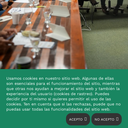
Usamos cookies en nuestro sitio web. Algunas de ellas
son esenciales para el funcionamiento del sitio, mientras
Gobernación
de
Caldas
y
gremio
cafetero
fortalecen
que otras nos ayudan a mejorar el sitio web y también la
alianza
estratégica
para
garantizar
la
seguridad
de
cara
a
experiencia del usuario (cookies de rastreo). Puedes
las
elecciones
cafeteras
y
el
Plan
Cosecha
decidir por ti mismo si quieres permitir el uso de las
cookies. Ten en cuenta que si las rechazas, puede que no
Miércoles, 05 2026 Agosto

puedas usar todas las funcionalidades del sitio web.
ACEPTO
NO ACEPTO