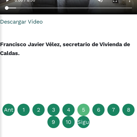
Descargar Video
Francisco Javier Vélez, secretario de Vivienda de
Caldas.
Ant
1
2
3
4
5
6
7
8
9
10
Siguiente