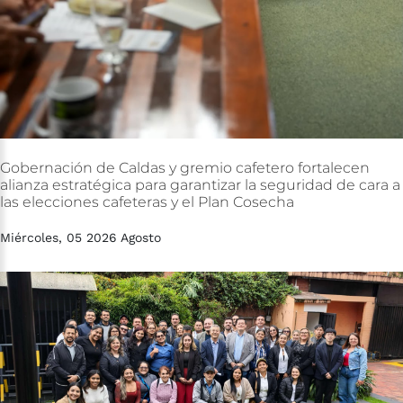
Gobernación
de
Caldas
y
gremio
cafetero
fortalecen
alianza
estratégica
para
garantizar
la
seguridad
de
cara
a
las
elecciones
cafeteras
y
el
Plan
Cosecha
Miércoles, 05 2026 Agosto