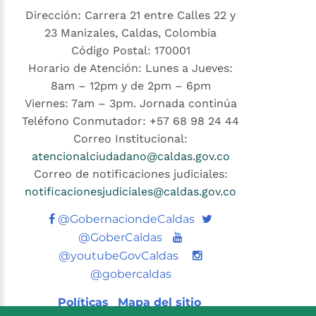
Dirección: Carrera 21 entre Calles 22 y
23 Manizales, Caldas, Colombia
Código Postal: 170001
Horario de Atención: Lunes a Jueves:
8am – 12pm y de 2pm – 6pm
Viernes: 7am – 3pm. Jornada continúa
Teléfono Conmutador: +57 68 98 24 44
Correo Institucional:
atencionalciudadano@caldas.gov.co
Correo de notificaciones judiciales:
notificacionesjudiciales@caldas.gov.co
Twitter
@GobernaciondeCaldas
Youtube
@GoberCaldas
@youtubeGovCaldas
@gobercaldas
Políticas
Mapa del sitio