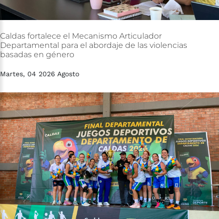
Caldas
fortalece
el
Mecanismo
Articulador
Departamental
para
el
abordaje
de
las
violencias
basadas
en
género
Martes, 04 2026 Agosto