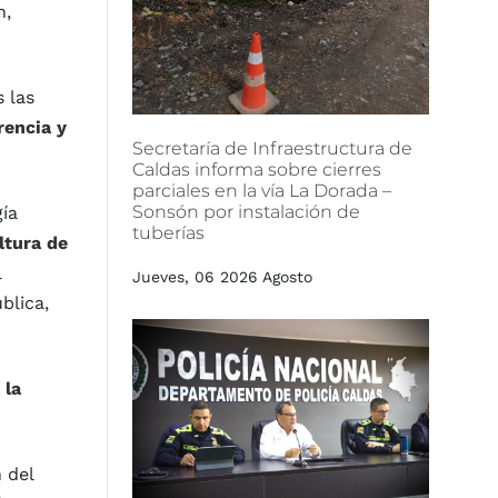
n,
 las
rencia y
Secretaría
de
Infraestructura
de
Caldas
informa
sobre
cierres
parciales
en
la
vía
La
Dorada
–
Sonsón
por
instalación
de
ía
tuberías
ltura de
l
Jueves, 06 2026 Agosto
blica,
 la
 del