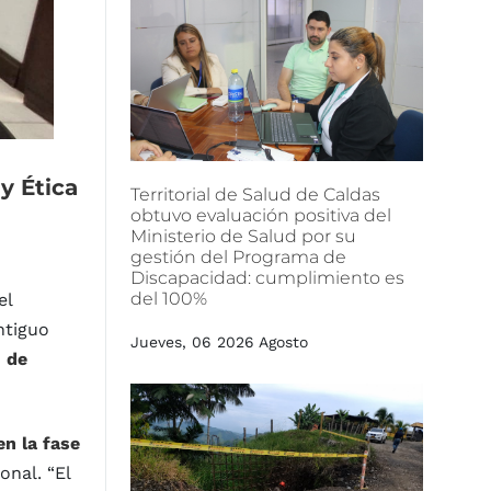
y
Ética
Territorial
de
Salud
de
Caldas
obtuvo
evaluación
positiva
del
Ministerio
de
Salud
por
su
gestión
del
Programa
de
Discapacidad:
cumplimiento
es
del
100%
el
ntiguo
Jueves, 06 2026 Agosto
n de
en la fase
onal. “El