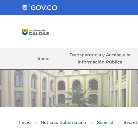
Gobernación
de
Caldas
Ir al Contenido Principal
ar
Transparencia y Acceso a la
Inicio
Información Pública
Inicio
>
Noticias Gobernación
>
General
>
Secret