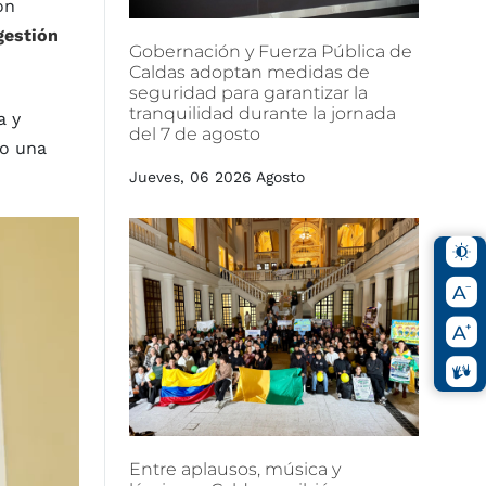
ón
gestión
Gobernación
y
Fuerza
Pública
de
Caldas
adoptan
medidas
de
seguridad
para
garantizar
la
tranquilidad
durante
la
jornada
a y
del
7
de
agosto
no una
Jueves, 06 2026 Agosto
Entre
aplausos,
música
y