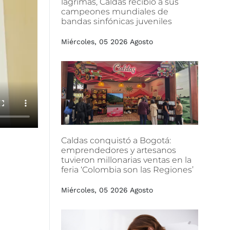
lágrimas,
Caldas
recibió
a
sus
campeones
mundiales
de
bandas
sinfónicas
juveniles
Miércoles, 05 2026 Agosto
Caldas
conquistó
a
Bogotá:
emprendedores
y
artesanos
tuvieron
millonarias
ventas
en
la
feria
‘Colombia
son
las
Regiones’
Miércoles, 05 2026 Agosto