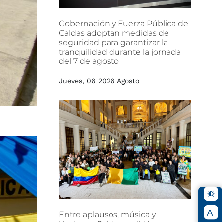
Gobernación
y
Fuerza
Pública
de
Caldas
adoptan
medidas
de
seguridad
para
garantizar
la
tranquilidad
durante
la
jornada
del
7
de
agosto
Jueves, 06 2026 Agosto
Entre
aplausos,
música
y