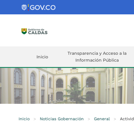
Gobernación
de
Caldas
Ir al Contenido Principal
ar
Transparencia y Acceso a la
Inicio
Información Pública
Inicio
>
Noticias Gobernación
>
General
>
Activi