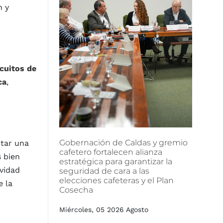
n y
rcuitos de
ca
,
Gobernación
de
Caldas
y
gremio
ptar una
cafetero
fortalecen
alianza
s bien
estratégica
para
garantizar
la
vidad
seguridad
de
cara
a
las
elecciones
cafeteras
y
el
Plan
e la
Cosecha
Miércoles, 05 2026 Agosto