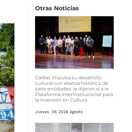
Otras
Noticias
Caldas
impulsa
su
desarrollo
cultural
con
alianza
histórica
de
siete
entidades:
le
dijeron
sí
a
la
Plataforma
Interinstitucional
para
la
Inversión
en
Cultura
Jueves, 06 2026 Agosto