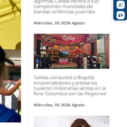
lágrimas,
Caldas
recibió
a
sus
campeones
mundiales
de
bandas
sinfónicas
juveniles
Miércoles, 05 2026 Agosto
Caldas
conquistó
a
Bogotá:
emprendedores
y
artesanos
tuvieron
millonarias
ventas
en
la
feria
‘Colombia
son
las
Regiones’
Miércoles, 05 2026 Agosto