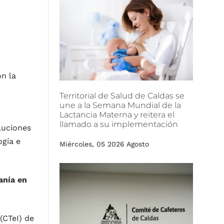
on la
Territorial
de
Salud
de
Caldas
se
une
a
la
Semana
Mundial
de
la
Lactancia
Materna
y
reitera
el
llamado
a
su
implementación
luciones
ogía e
Miércoles, 05 2026 Agosto
anía en
(CTeI) de