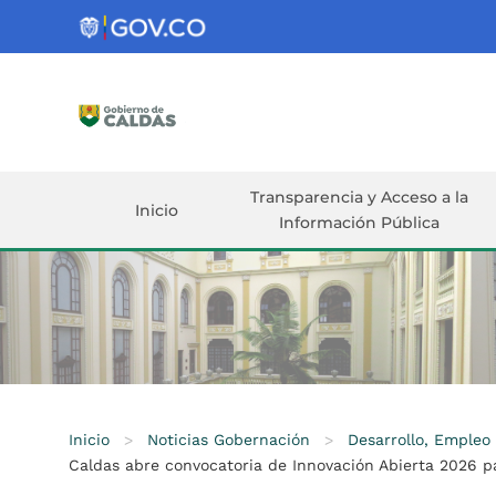
Gobernación
de
Caldas
Ir al Contenido Principal
ar
Transparencia y Acceso a la
Inicio
Información Pública
Inicio
>
Noticias Gobernación
>
Desarrollo, Empleo
Caldas abre convocatoria de Innovación Abierta 2026 para