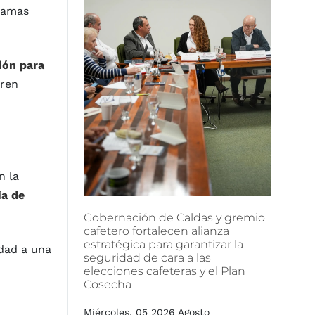
gramas
ión para
gren
n la
ia de
Gobernación
de
Caldas
y
gremio
cafetero
fortalecen
alianza
estratégica
para
garantizar
la
dad a una
seguridad
de
cara
a
las
elecciones
cafeteras
y
el
Plan
Cosecha
Miércoles, 05 2026 Agosto