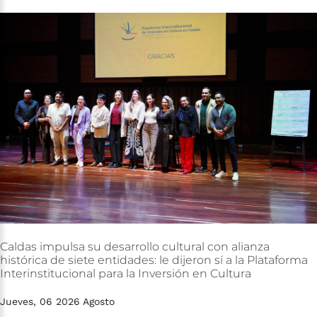
Caldas
impulsa
su
desarrollo
cultural
con
alianza
histórica
de
siete
entidades:
le
dijeron
sí
a
la
Plataforma
Interinstitucional
para
la
Inversión
en
Cultura
Jueves, 06 2026 Agosto