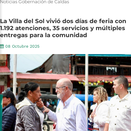
Noticias
Gobernación
de
Caldas
La
Villa
del
Sol
vivió
dos
días
de
feria
con
1.192
atenciones,
35
servicios
y
múltiples
entregas
para
la
comunidad
08 Octubre 2025