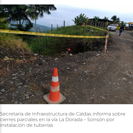
Secretaría
de
Infraestructura
de
Caldas
informa
sobre
cierres
parciales
en
la
vía
La
Dorada
–
Sonsón
por
instalación
de
tuberías