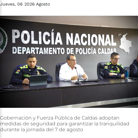
Jueves, 06 2026 Agosto
Gobernación
y
Fuerza
Pública
de
Caldas
adoptan
medidas
de
seguridad
para
garantizar
la
tranquilidad
durante
la
jornada
del
7
de
agosto