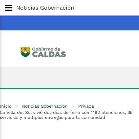
Gobernación
de
Caldas
Ir al Contenido Principal
Noticias Gobernación
ar
Inicio
>
Noticias Gobernación
>
Privada
>
La Villa del Sol vivió dos días de feria con 1.192 atenciones, 35
servicios y múltiples entregas para la comunidad