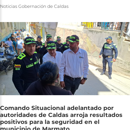
Noticias
Gobernación
de
Caldas
Comando
Situacional
adelantado
por
autoridades
de
Caldas
arroja
resultados
positivos
para
la
seguridad
en
el
municipio
de
Marmato