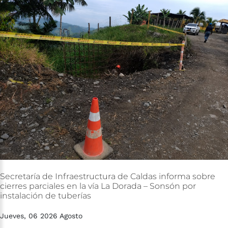
Secretaría
de
Infraestructura
de
Caldas
informa
sobre
cierres
parciales
en
la
vía
La
Dorada
–
Sonsón
por
instalación
de
tuberías
Jueves, 06 2026 Agosto