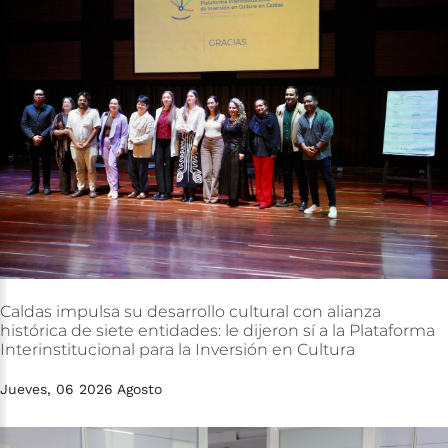
Caldas
impulsa
su
desarrollo
cultural
con
alianza
histórica
de
siete
entidades:
le
dijeron
sí
a
la
Plataforma
Interinstitucional
para
la
Inversión
en
Cultura
Jueves, 06 2026 Agosto