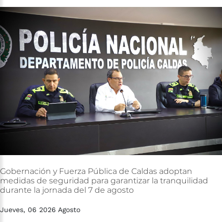
Gobernación
y
Fuerza
Pública
de
Caldas
adoptan
medidas
de
seguridad
para
garantizar
la
tranquilidad
durante
la
jornada
del
7
de
agosto
Jueves, 06 2026 Agosto