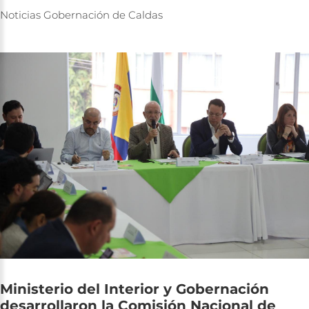
Noticias
Gobernación
de
Caldas
Ministerio
del
Interior
y
Gobernación
desarrollaron
la
Comisión
Nacional
de