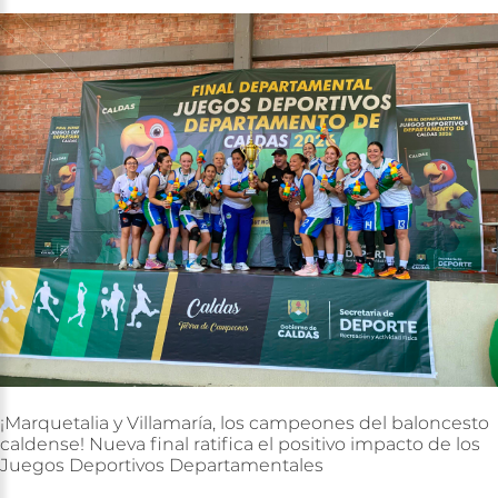
¡Marquetalia
y
Villamaría,
los
campeones
del
baloncesto
caldense!
Nueva
final
ratifica
el
positivo
impacto
de
los
Juegos
Deportivos
Departamentales