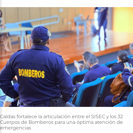
Caldas
fortalece
la
articulación
entre
el
SISEC
y
los
32
Cuerpos
de
Bomberos
para
una
óptima
atención
de
emergencias