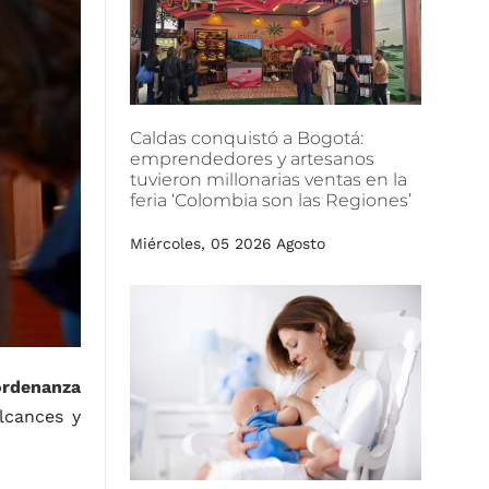
Caldas
conquistó
a
Bogotá:
emprendedores
y
artesanos
tuvieron
millonarias
ventas
en
la
feria
‘Colombia
son
las
Regiones’
Miércoles, 05 2026 Agosto
ordenanza
lcances y