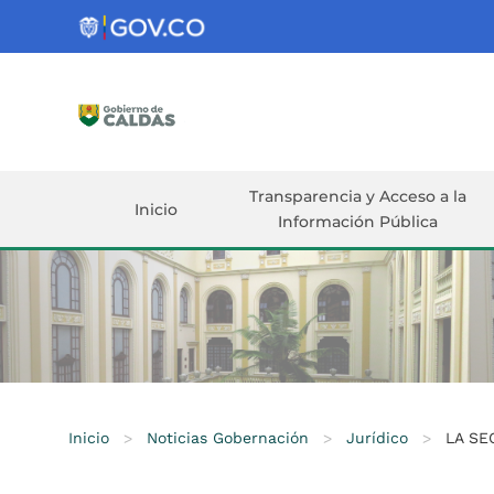
Gobernación
de
Caldas
Ir al Contenido Principal
ar
Transparencia y Acceso a la
Inicio
Información Pública
Inicio
>
Noticias Gobernación
>
Jurídico
>
LA SE