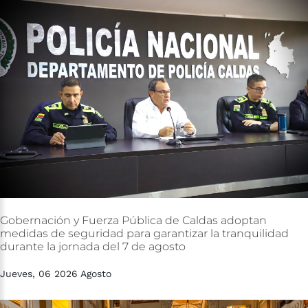
Gobernación
y
Fuerza
Pública
de
Caldas
adoptan
medidas
de
seguridad
para
garantizar
la
tranquilidad
durante
la
jornada
del
7
de
agosto
Jueves, 06 2026 Agosto