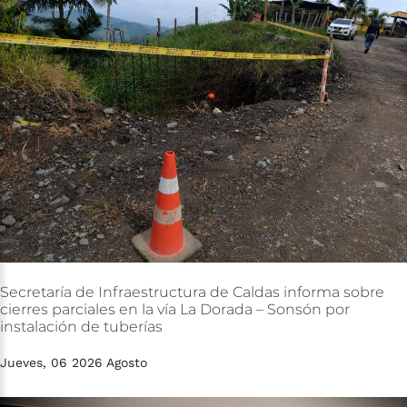
Secretaría
de
Infraestructura
de
Caldas
informa
sobre
cierres
parciales
en
la
vía
La
Dorada
–
Sonsón
por
instalación
de
tuberías
Jueves, 06 2026 Agosto