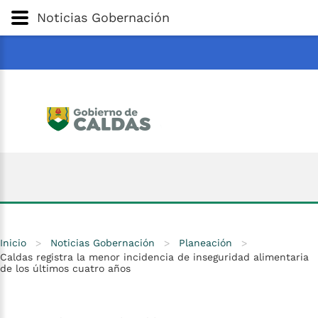
Gobernación
de
Caldas
Ir al Contenido Principal
Noticias Gobernación
ar
Inicio
>
Noticias Gobernación
>
Planeación
>
Caldas registra la menor incidencia de inseguridad alimentaria
de los últimos cuatro años