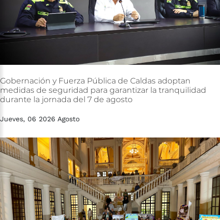
Gobernación
y
Fuerza
Pública
de
Caldas
adoptan
medidas
de
seguridad
para
garantizar
la
tranquilidad
durante
la
jornada
del
7
de
agosto
Jueves, 06 2026 Agosto