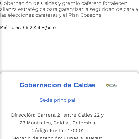
Gobernación
de
Caldas
y
gremio
cafetero
fortalecen
alianza
estratégica
para
garantizar
la
seguridad
de
cara
a
las
elecciones
cafeteras
y
el
Plan
Cosecha
Miércoles, 05 2026 Agosto
Gobernación de Caldas
Sede principal
Dirección: Carrera 21 entre Calles 22 y
23 Manizales, Caldas, Colombia
Código Postal: 170001
Horario de Atención: Lunes a Jueves: