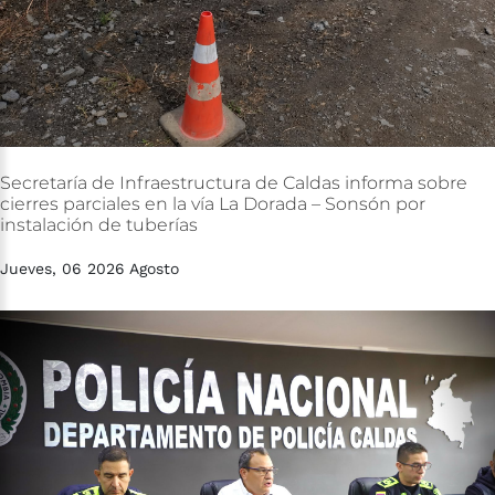
Secretaría
de
Infraestructura
de
Caldas
informa
sobre
cierres
parciales
en
la
vía
La
Dorada
–
Sonsón
por
instalación
de
tuberías
Jueves, 06 2026 Agosto