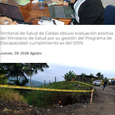
Territorial
de
Salud
de
Caldas
obtuvo
evaluación
positiva
del
Ministerio
de
Salud
por
su
gestión
del
Programa
de
Discapacidad:
cumplimiento
es
del
100%
Jueves, 06 2026 Agosto