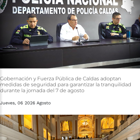
Gobernación
y
Fuerza
Pública
de
Caldas
adoptan
medidas
de
seguridad
para
garantizar
la
tranquilidad
durante
la
jornada
del
7
de
agosto
Jueves, 06 2026 Agosto