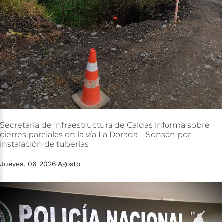
Secretaría
de
Infraestructura
de
Caldas
informa
sobre
cierres
parciales
en
la
vía
La
Dorada
–
Sonsón
por
instalación
de
tuberías
Jueves, 06 2026 Agosto