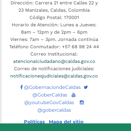
Dirección: Carrera 21 entre Calles 22 y
23 Manizales, Caldas, Colombia
Código Postal: 170001
Horario de Atención: Lunes a Jueves:
8am – 12pm y de 2pm – 6pm
Viernes: 7am – 3pm. Jornada continúa
Teléfono Conmutador: +57 68 98 24 44
Correo Institucional:
atencionalciudadano@caldas.gov.co
Correo de notificaciones judiciales:
notificacionesjudiciales@caldas.gov.co
Twitter
@GobernaciondeCaldas
Youtube
@GoberCaldas
@youtubeGovCaldas
@gobercaldas
Políticas
Mapa del sitio