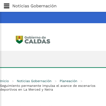
Gobernación
de
Caldas
Ir al Contenido Principal
Noticias Gobernación
ar
Inicio
>
Noticias Gobernación
>
Planeación
>
Seguimiento permanente impulsa el avance de escenarios
deportivos en La Merced y Neira