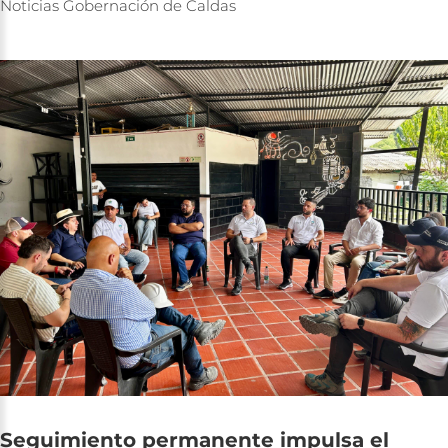
Noticias
Gobernación
de
Caldas
Seguimiento
permanente
impulsa
el