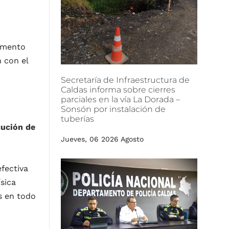
tamento
n con el
Secretaría
de
Infraestructura
de
Caldas
informa
sobre
cierres
parciales
en
la
vía
La
Dorada
–
Sonsón
por
instalación
de
tuberías
cución de
Jueves, 06 2026 Agosto
fectiva
sica
s en todo