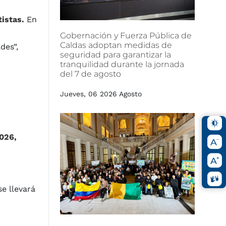
tistas.
En
Gobernación
y
Fuerza
Pública
de
Caldas
adoptan
medidas
de
des”,
seguridad
para
garantizar
la
tranquilidad
durante
la
jornada
del
7
de
agosto
Jueves, 06 2026 Agosto
2026,
e llevará