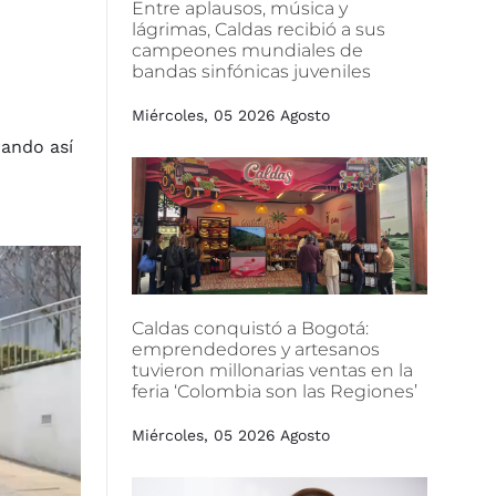
Entre
aplausos,
música
y
lágrimas,
Caldas
recibió
a
sus
campeones
mundiales
de
bandas
sinfónicas
juveniles
Miércoles, 05 2026 Agosto
rando así
Caldas
conquistó
a
Bogotá:
emprendedores
y
artesanos
tuvieron
millonarias
ventas
en
la
feria
‘Colombia
son
las
Regiones’
Miércoles, 05 2026 Agosto