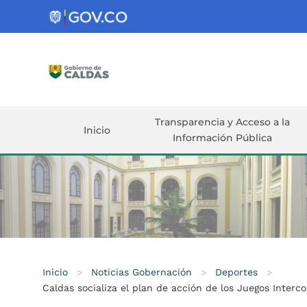
Gobernación
de
Caldas
Ir al Contenido Principal
ar
Transparencia y Acceso a la
Inicio
Información Pública
Inicio
>
Noticias Gobernación
>
Deportes
>
Caldas socializa el plan de acción de los Juegos Inter