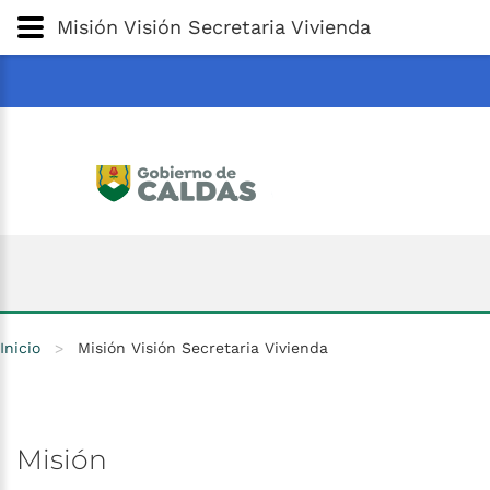
Gobernación
de
Caldas
Ir al Contenido Principal
Misión Visión Secretaria Vivienda
ar
Inicio
>
Misión Visión Secretaria Vivienda
Misión