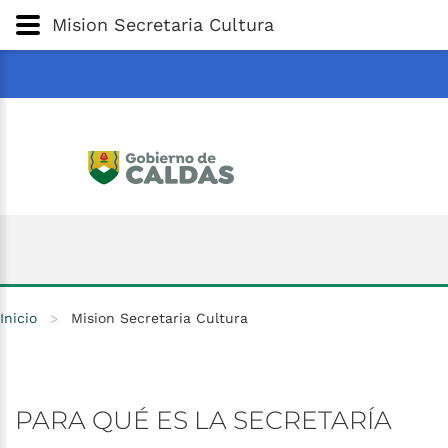
Gobernación
de
Caldas
Ir al Contenido Principal
Mision Secretaria Cultura
ar
Inicio
>
Mision Secretaria Cultura
PARA
QUÉ
ES
LA
SECRETARÍA