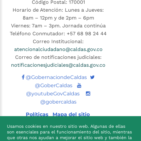
Código Postal: 170001
Horario de Atención: Lunes a Jueves:
8am – 12pm y de 2pm – 6pm
Viernes: 7am – 3pm. Jornada continúa
Teléfono Conmutador: +57 68 98 24 44
Correo Institucional:
atencionalciudadano@caldas.gov.co
Correo de notificaciones judiciales:
notificacionesjudiciales@caldas.gov.co
Twitter
@GobernaciondeCaldas
Youtube
@GoberCaldas
@youtubeGovCaldas
@gobercaldas
Políticas
Mapa del sitio
Usamos cookies en nuestro sitio web. Algunas de ellas
son esenciales para el funcionamiento del sitio, mientras
que otras nos ayudan a mejorar el sitio web y también la