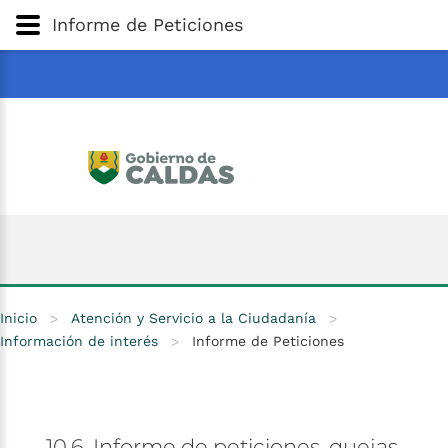
Gobernación
de
Caldas
Ir al Contenido Principal
Informe de Peticiones
ar
Inicio
>
Atención y Servicio a la Ciudadanía
>
Información de interés
>
Informe de Peticiones
10.6.
Informe
de
peticiones,
quejas,