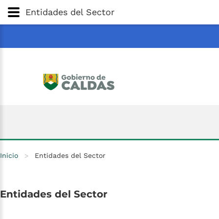
Gobernación
de
Caldas
Ir al Contenido Principal
Entidades del Sector
ar
Inicio
>
Entidades del Sector
Entidades
del
Sector