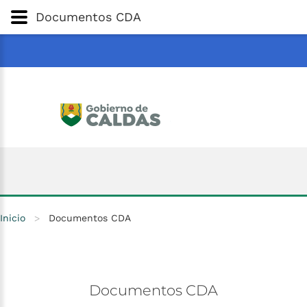
Gobernación
de
Caldas
Ir al Contenido Principal
Documentos CDA
ar
Inicio
>
Documentos CDA
Documentos
CDA