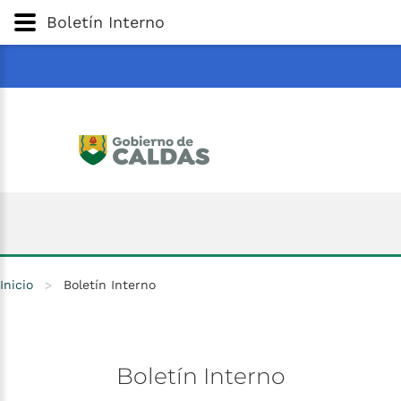
Gobernación
de
Caldas
Ir al Contenido Principal
Boletín Interno
ar
Inicio
>
Boletín Interno
Boletín
Interno