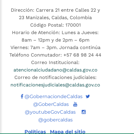
Dirección: Carrera 21 entre Calles 22 y
23 Manizales, Caldas, Colombia
Código Postal: 170001
Horario de Atención: Lunes a Jueves:
8am – 12pm y de 2pm – 6pm
Viernes: 7am – 3pm. Jornada continúa
Teléfono Conmutador: +57 68 98 24 44
Correo Institucional:
atencionalciudadano@caldas.gov.co
Correo de notificaciones judiciales:
notificacionesjudiciales@caldas.gov.co
Twitter
@GobernaciondeCaldas
Youtube
@GoberCaldas
@youtubeGovCaldas
@gobercaldas
Políticas
Mapa del sitio