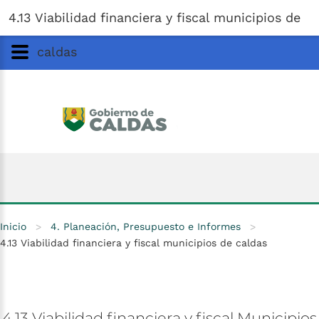
Gobernación
de
Caldas
Ir al Contenido Principal
4.13 Viabilidad financiera y fiscal municipios de
ar
caldas
Inicio
>
4. Planeación, Presupuesto e Informes
>
4.13 Viabilidad financiera y fiscal municipios de caldas
4.13
Viabilidad
financiera
y
fiscal
Municipios