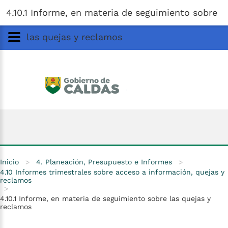
Gobernación
de
Caldas
Ir al Contenido Principal
4.10.1 Informe, en materia de seguimiento sobre
ar
las quejas y reclamos
Inicio
>
4. Planeación, Presupuesto e Informes
>
4.10 Informes trimestrales sobre acceso a información, quejas y
reclamos
>
4.10.1 Informe, en materia de seguimiento sobre las quejas y
reclamos