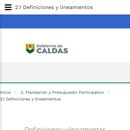
Gobernación
de
Caldas
Ir al Contenido Principal
2.1 Definiciones y lineamientos
ar
Inicio
>
2. Planeación y Presupuesto Participativo
>
2.1 Definiciones y lineamientos
Definiciones
y
lineamentos