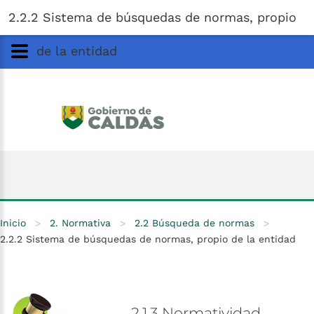
Gobernación
de
Caldas
Ir al Contenido Principal
2.2.2 Sistema de búsquedas de normas, propio
ar
de la entidad
Inicio
>
2. Normativa
>
2.2 Búsqueda de normas
>
2.2.2 Sistema de búsquedas de normas, propio de la entidad
2.1.3
Normatividad